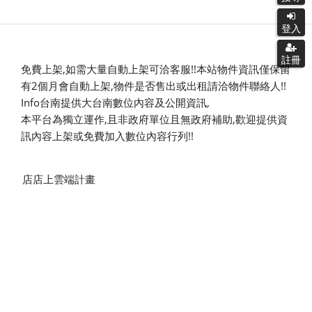
登入
登入
註冊
註冊
免費上架,如需大量自動上架可洽客服!!本站物件資訊僅保留
有2個月會自動上架,物件是否售出或出租請洽物件聯絡人!!
Info台南提供大台南數位內容及公開資訊,
本平台為獨立運作,且非政府單位且無政府補助,
歡迎提供資
訊內容上架或免費加入數位內容行列!!
店店上雲端計畫