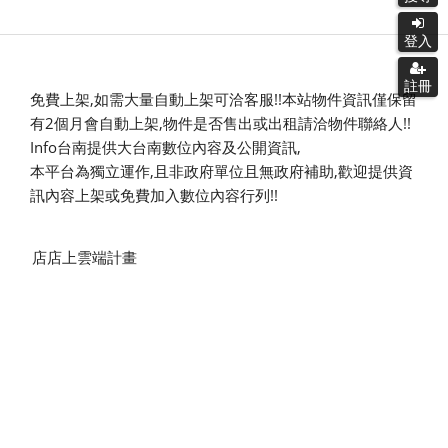
登入
登入
註冊
註冊
免費上架,如需大量自動上架可洽客服!!本站物件資訊僅保留
有2個月會自動上架,物件是否售出或出租請洽物件聯絡人!!
Info台南提供大台南數位內容及公開資訊,
本平台為獨立運作,且非政府單位且無政府補助,
歡迎提供資
訊內容上架或免費加入數位內容行列!!
店店上雲端計畫